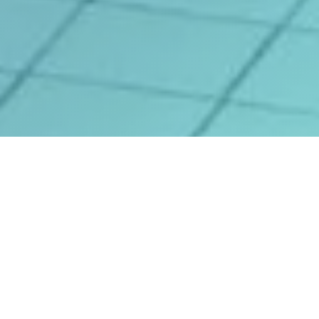
Lange Warteschlangen
machen selten einen guten
Eindruck, denn kein Mensch
steht gerne in einer langen
Schlange, deren Ende nicht