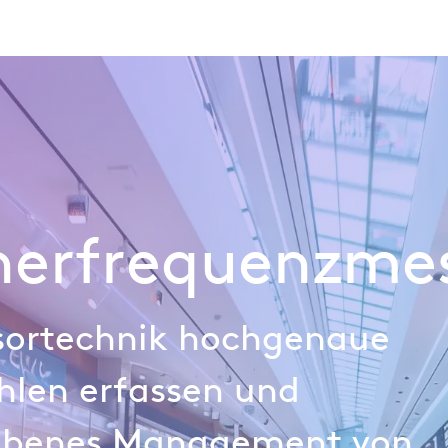
Branchen
Datenanalyse
Technologie
Retail Index
herfrequenzme
sortechnik hochgenaue
hlen erfassen und
ebenes Management von