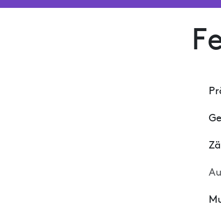
Fe
Pr
Ge
Zä
Au
Mu