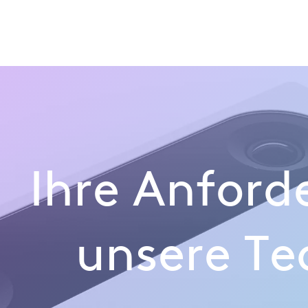
Branchen
Datenanalyse
Technologie
Retail Index
Ihre Anford
unsere Te