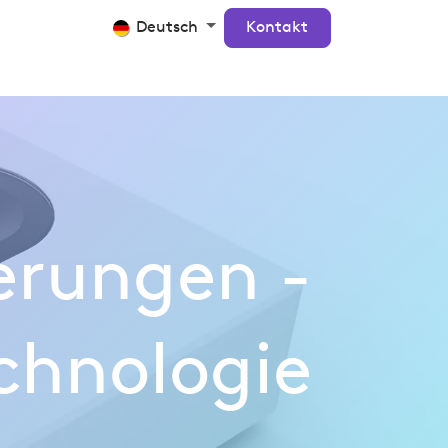
Crosscan
Kontakt
Deutsch
Kontakt
erungen -
chnologie