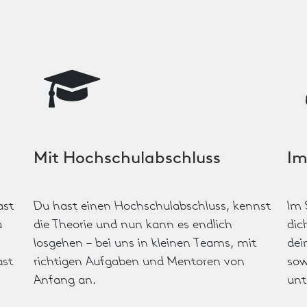
Mit Hochschulabschluss
Im
ast
Du hast einen Hochschul­abschluss, kennst
Im 
u
die Theorie und nun kann es endlich
dic
losgehen – bei uns in kleinen Teams, mit
dei
ast
richtigen Aufgaben und Mentoren von
sow
Anfang an.
unt