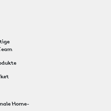
tige
 Team
odukte​
ket​
ionale Home-