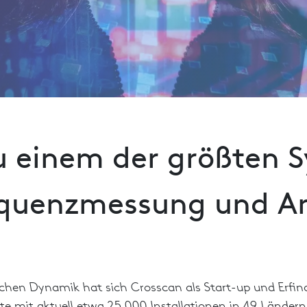
u einem der größten 
equenzmessung und A
hen Dynamik hat sich Crosscan als Start-up und Erfinde
te mit aktuell etwa 25.000 Installationen in 49 Ländern