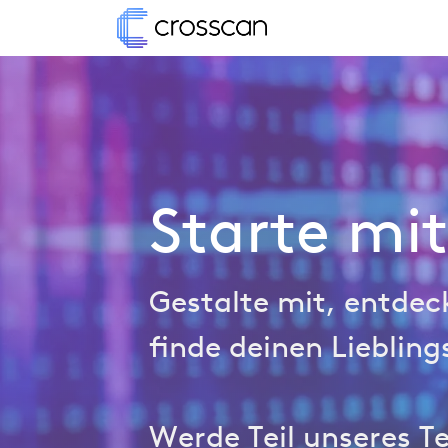
Zum Inhalt springen
Home
Lösungen
Starte mi
Gestalte mit, entdec
finde deinen Liebling
Werde Teil unseres 