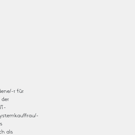
dene/-r für
 der
T­-
Systemkauffrau/-
s
ch als