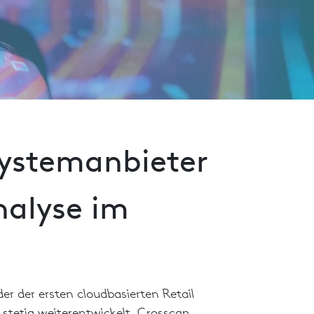
Systemanbieter
nalyse im
r der ersten cloudbasierten Retail
 stetig weiterentwickelt. Crosscan