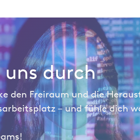
Branchen
Datenanalyse
Technologie
Retail Index
t uns durch
ke den Freiraum und die Heraus
sarbeitsplatz – und fühle dich w
Teams!