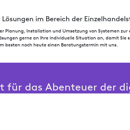
 Lösungen im Bereich der Einzelhandels
ei der Planung, Installation und Umsetzung von Systemen z
sungen gerne an Ihre individuelle Situation an, damit Sie 
am besten noch heute einen Beratungstermin mit uns.
it für das Abenteuer der di
on und Retail Analytics?
n die Realität umsetzen. Kontaktieren Sie uns noch heut
erten Management Ihrer Besucherflächen zu bringen.