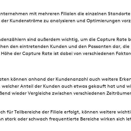
ternehmen mit mehreren Filialen die einzelnen Standorte 
lich der Kundenströme zu analysieren und Optimierungen vo
undenzählern sind außerdem wichtig, um die Capture Rate
ischen den eintretenden Kunden und den Passanten dar, di
Höhe der Capture Rate ist dabei von verschiedenen Faktore
aten können anhand der Kundenanzahl auch weitere Erken
, welcher Anteil der Kunden auch etwas gekauft hat und wi
ießend wieder Vergleiche zwischen verschiedenen Zeiträume
 für Teilbereiche der Filiale erfolgt, können weitere wicht
 stark oder schwach frequentierte Bereiche wirken sich le