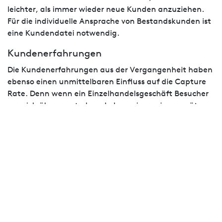
leichter, als immer wieder neue Kunden anzuziehen.
Für die individuelle Ansprache von Bestandskunden ist
eine Kundendatei notwendig.
Kundenerfahrungen
Die Kundenerfahrungen aus der Vergangenheit haben
ebenso einen unmittelbaren Einfluss auf die Capture
Rate. Denn wenn ein Einzelhandelsgeschäft Besucher
von sich überzeugt, dann kehren sie zu einem späteren
Zeitpunkt auch gerne wieder zurück.
Die Freundlichkeit und Beratungsstärke des
Verkaufspersonals, die Breite des Sortiments, die
attraktive Gestaltung des Stores, ein besonderes
Einkaufserlebnis oder ein hervorragender Service
führen dazu, dass vorherige Besucher auch in Zukunft
eine Filiale gerne betreten. Diese wiederkehrenden
Besucher sind ein großer Hebel für die Verbesserung
der Capture Rate.